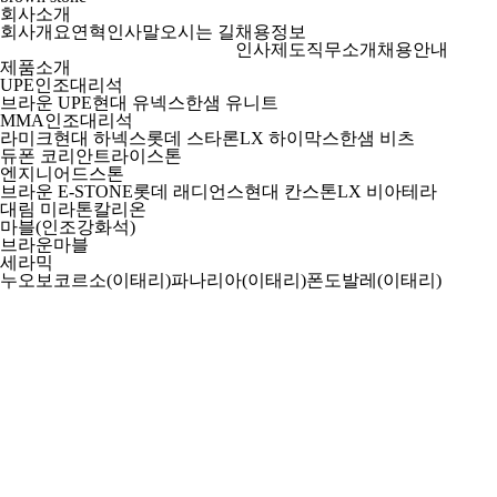
회사소개
회사개요
연혁
인사말
오시는 길
채용정보
인사제도
직무소개
채용안내
제품소개
UPE인조대리석
브라운 UPE
현대 유넥스
한샘 유니트
MMA인조대리석
라미크
현대 하넥스
롯데 스타론
LX 하이막스
한샘 비츠
듀폰 코리안
트라이스톤
엔지니어드스톤
브라운 E-STONE
롯데 래디언스
현대 칸스톤
LX 비아테라
대림 미라톤
칼리온
마블(인조강화석)
브라운마블
세라믹
누오보코르소(이태리)
파나리아(이태리)
폰도발레(이태리)
롯데 로셀린
라미남(이태리)
아틀라스콩코드(이태리)
가르데니아(이태리)
깔레(터키)
인피니티
기타
기타 건축자재
인덕션
브라운 씽크볼
UVC 플라즈마 멸균기
바랄디 인덕션(이태리)
후드
바랄디 후드(이태리)
시공사례
컬러별 인테리어
공간별 인테리어
특판현장 인테리어
소식
공지사항
이벤트
SNS 홍보채널
보도자료
문의하기
카카오톡 문의
개인맞춤제작
가시공회사
건설건축회사