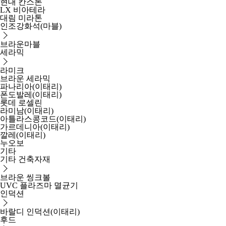
현대 칸스톤
LX 비아테라
대림 미라톤
인조강화석(마블)
브라운마블
세라믹
라미크
브라운 세라믹
파나리아(이태리)
폰도발레(이태리)
롯데 로셀린
라미남(이태리)
아틀라스콩코드(이태리)
가르데니아(이태리)
깔레(이태리)
누오보
기타
기타 건축자재
브라운 씽크볼
UVC 플라즈마 멸균기
인덕션
바랄디 인덕션(이태리)
후드