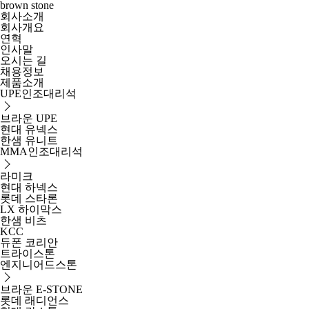
brown stone
회사소개
회사개요
연혁
인사말
오시는 길
채용정보
제품소개
UPE인조대리석
브라운 UPE
현대 유넥스
한샘 유니트
MMA인조대리석
라미크
현대 하넥스
롯데 스타론
LX 하이막스
한샘 비츠
KCC
듀폰 코리안
트라이스톤
엔지니어드스톤
브라운 E-STONE
롯데 래디언스